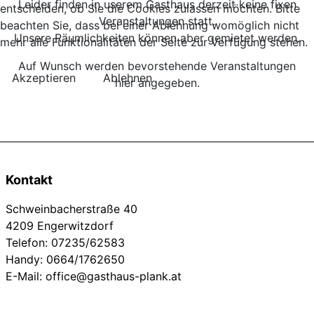
Leider finden in userem Gasthaus derzeit keine fixen
entscheiden, ob Sie die Cookies zulassen möchten. Bitte
Veranstaltungen statt.
beachten Sie, dass bei einer Ablehnung womöglich nicht
Unsere Räumlichkeiten können aber gemietet werden.
mehr alle Funktionalitäten der Seite zur Verfügung stehen.
Auf Wunsch werden bevorstehende Veranstaltungen
Akzeptieren
Ablehnen
hier angegeben.
Kontakt
Schweinbacherstraße 40
4209 Engerwitzdorf
Telefon: 07235/62583
Handy: 0664/1762650
E-Mail: office@gasthaus-plank.at