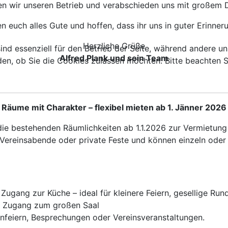
ßen wir unseren Betrieb und verabschieden uns mit großem 
 euch alles Gute und hoffen, dass ihr uns in guter Erinner
Herzliche Grüße
ind essenziell für den Betrieb der Seite, während andere u
Alfred Plank und sein Team
den, ob Sie die Cookies zulassen möchten. Bitte beachten S
Räume mit Charakter – flexibel mieten ab 1. Jänner 2026
e bestehenden Räumlichkeiten ab 1.1.2026 zur Vermietung a
 Vereinsabende oder private Feste und können einzeln oder
Zugang zur Küche – ideal für kleinere Feiern, gesellige Ru
er Zugang zum großen Saal
ienfeiern, Besprechungen oder Vereinsveranstaltungen.